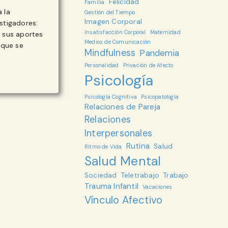
Felicidad
Familia
 la
Gestión del Tiempo
Imagen Corporal
stigadores:
Insatisfacción Corporal
Maternidad
 sus aportes
Medios de Comunicación
 que se
Mindfulness
Pandemia
Personalidad
Privación de Afecto
Psicología
CTO:
A
Psicología Cognitiva
Psicopatología
ESIDAD
Relaciones de Pareja
MARIA
Relaciones
Interpersonales
MANO
Rutina
Salud
Ritmo de Vida
Salud Mental
Sociedad
Teletrabajo
Trabajo
Trauma Infantil
Vacaciones
Vínculo Afectivo