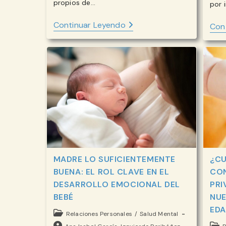
propios de…
por 
NAVIDAD:
Continuar Leyendo
Con
AFECTO,
AUTOESTIMA
Y
VÍNCULOS
QUE
NOS
SOSTIENEN
MADRE LO SUFICIENTEMENTE
¿CU
BUENA: EL ROL CLAVE EN EL
CON
DESARROLLO EMOCIONAL DEL
PRI
BEBÉ
NU
EDA
Categoría
Relaciones Personales
/
Salud Mental
de
Autor
Cate