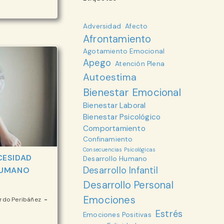
DER
Adversidad
Afecto
CTO:
Afrontamiento
E
OCIONAL
Agotamiento Emocional
Apego
Atención Plena
ARROLLO
MANO
Autoestima
Bienestar Emocional
Bienestar Laboral
Bienestar Psicológico
Comportamiento
Confinamiento
Consecuencias Psicológicas
CESIDAD
Desarrollo Humano
Desarrollo Infantil
HUMANO
Desarrollo Personal
Emociones
erdo Peribáñez
Estrés
Emociones Positivas