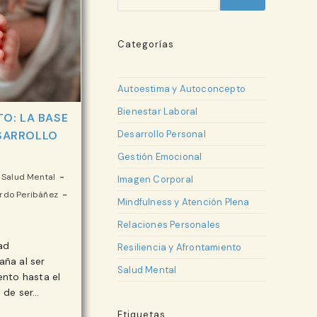
Categorías
Autoestima y Autoconcepto
Bienestar Laboral
TO: LA BASE
SARROLLO
Desarrollo Personal
Gestión Emocional
Salud Mental
Imagen Corporal
erdo Peribáñez
Mindfulness y Atención Plena
Relaciones Personales
ad
Resiliencia y Afrontamiento
ña al ser
Salud Mental
nto hasta el
á de ser…
Etiquetas