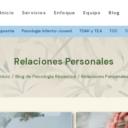
Inicio
Servicios
Enfoque
Equipo
Blog
quiatría
Psicología Infanto-Juvenil
TDAH y TEA
TOC
T
Relaciones Personales
Inicio
/
Blog de Psicología Résilience
/
Relaciones Personale