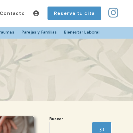
Contacto
Reserva tu cita
raumas
Parejas y Familias
Bienestar Laboral
s
Buscar