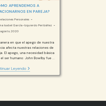
ÓMO APRENDEMOS A
ACIONARNOS EN PAREJA?
goría
elaciones Personales
r
na Isabel García-Izquierdo Peribáñez
icación
 agosto, 2020
ada:
ada:
anera en que el apego de nuestra
ada:
ncia afecta nuestras relaciones de
ja. El apego, una necesidad básica
 el ser humano: John Bowlby fue ...
¿CÓMO
tinuar Leyendo
APRENDEMOS
A
RELACIONARNOS
EN
PAREJA?