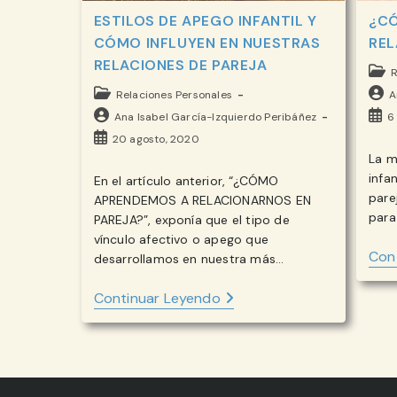
ESTILOS DE APEGO INFANTIL Y
¿C
CÓMO INFLUYEN EN NUESTRAS
REL
RELACIONES DE PAREJA
Cate
R
de
Categoría
Auto
Relaciones Personales
A
la
de
de
Autor
Publ
Ana Isabel García-Izquierdo Peribáñez
6
entr
la
la
de
de
Publicación
20 agosto, 2020
entrada:
entr
la
la
de
La m
entrada:
entr
la
infa
En el artículo anterior, “¿CÓMO
entrada:
pare
APRENDEMOS A RELACIONARNOS EN
para
PAREJA?”, exponía que el tipo de
vínculo afectivo o apego que
Con
desarrollamos en nuestra más…
ESTILOS
Continuar Leyendo
DE
APEGO
INFANTIL
Y
CÓMO
INFLUYEN
EN