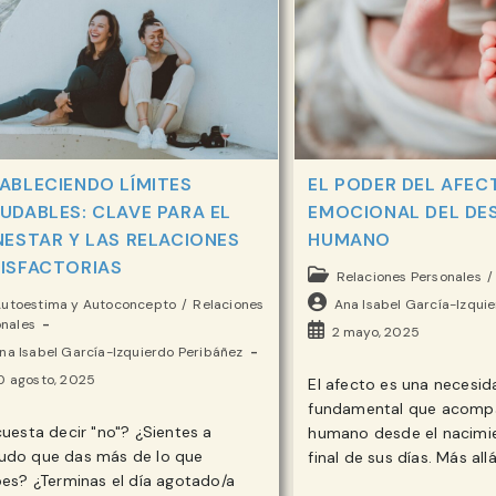
ABLECIENDO LÍMITES
EL PODER DEL AFEC
UDABLES: CLAVE PARA EL
EMOCIONAL DEL DE
NESTAR Y LAS RELACIONES
HUMANO
ISFACTORIAS
Categoría
Relaciones Personales
/
de
goría
Autor
utoestima y Autoconcepto
/
Relaciones
Ana Isabel García-Izqui
la
nales
de
Publicación
2 mayo, 2025
entrada:
la
r
na Isabel García-Izquierdo Peribáñez
de
ada:
entrada:
la
icación
0 agosto, 2025
El afecto es una necesid
entrada:
fundamental que acompa
ada:
cuesta decir "no"? ¿Sientes a
humano desde el nacimie
ada:
do que das más de lo que
final de sus días. Más all
bes? ¿Terminas el día agotado/a