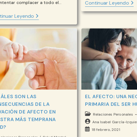
EL
intentar complacer a todo el…
Continuar Leyendo
PO
DEL
ESTABLECIENDO
tinuar Leyendo
AFE
LÍMITES
LA
SALUDABLES:
BAS
CLAVE
EM
PARA
DEL
EL
DES
BIENESTAR
HU
Y
LAS
RELACIONES
SATISFACTORIAS
ÁLES SON LAS
EL AFECTO: UNA NE
SECUENCIAS DE LA
PRIMARIA DEL SER 
VACIÓN DE AFECTO EN
Categoría
Relaciones Personales
ESTRA MÁS TEMPRANA
de
Autor
Ana Isabel García-Izqui
D?
la
de
Publicación
18 febrero, 2021
entrada:
la
de
goría