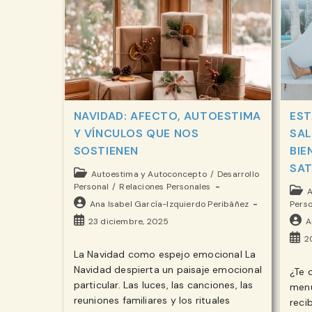
NAVIDAD: AFECTO, AUTOESTIMA
EST
Y VÍNCULOS QUE NOS
SAL
SOSTIENEN
BIE
SAT
Categoría
Autoestima y Autoconcepto
/
Desarrollo
de
Personal
/
Relaciones Personales
Cate
A
la
Autor
Ana Isabel García-Izquierdo Peribáñez
de
Perso
entrada:
de
la
Publicación
Auto
23 diciembre, 2025
A
la
entr
de
de
Publ
2
entrada:
la
la
de
La Navidad como espejo emocional La
entrada:
entr
la
Navidad despierta un paisaje emocional
¿Te 
entr
particular. Las luces, las canciones, las
menu
reuniones familiares y los rituales
reci