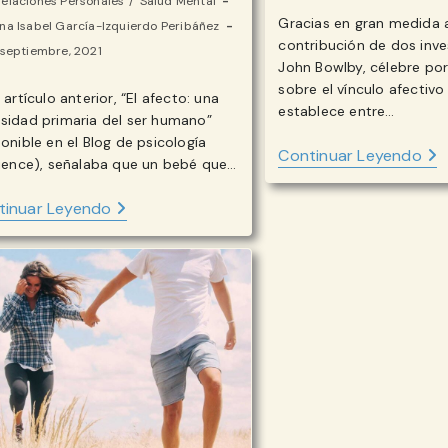
elaciones Personales
/
Salud Mental
entrada:
la
Gracias en gran medida a
r
na Isabel García-Izquierdo Peribáñez
entrada:
contribución de dos inve
icación
 septiembre, 2021
ada:
John Bowlby, célebre por
ada:
sobre el vínculo afectivo
 artículo anterior, “El afecto: una
establece entre…
ada:
sidad primaria del ser humano”
ponible en el Blog de psicología
EL
Continuar Leyendo
lience), señalaba que un bebé que…
AFE
UN
NEC
¿CUÁLES
tinuar Leyendo
PRI
SON
DEL
LAS
SER
CONSECUENCIAS
HU
DE
LA
PRIVACIÓN
DE
AFECTO
EN
NUESTRA
MÁS
TEMPRANA
EDAD?