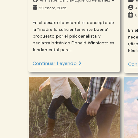
Ana Isabel García-Izquierdo Peribáñez
R
la
de
de
Publicación
Auto
29 enero, 2025
A
entrada:
la
la
de
de
Publ
3
entrada:
entr
la
la
de
En el desarrollo infantil, el concepto de
entrada:
entr
la
la "madre lo suficientemente buena"
En el
entr
propuesto por el psicoanalista y
nece
pediatra británico Donald Winnicott es
(dis
fundamental para…
Rési
MADRE
Continuar Leyendo
Con
LO
SUFICIENTEMENTE
BUENA:
EL
ROL
CLAVE
EN
EL
DESARROLLO
EMOCIONAL
DEL
BEBÉ