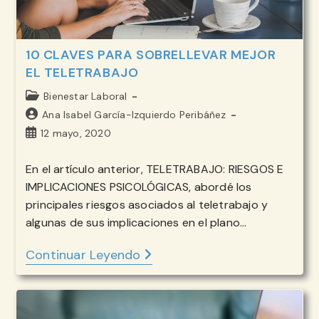
10 CLAVES PARA SOBRELLEVAR MEJOR
EL TELETRABAJO
Categoría
Bienestar Laboral
de
Autor
Ana Isabel García-Izquierdo Peribáñez
la
de
Publicación
12 mayo, 2020
entrada:
la
de
entrada:
la
En el artículo anterior, TELETRABAJO: RIESGOS E
entrada:
IMPLICACIONES PSICOLÓGICAS, abordé los
principales riesgos asociados al teletrabajo y
algunas de sus implicaciones en el plano…
Continuar Leyendo
10
CLAVES
PARA
SOBRELLEVAR
MEJOR
EL