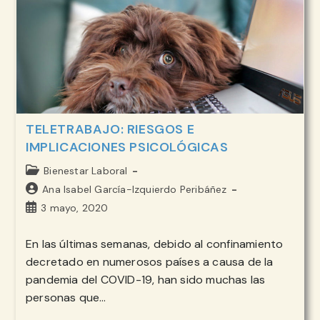
TELETRABAJO
TELETRABAJO: RIESGOS E
IMPLICACIONES PSICOLÓGICAS
Categoría
Bienestar Laboral
de
Autor
Ana Isabel García-Izquierdo Peribáñez
la
de
Publicación
3 mayo, 2020
entrada:
la
de
entrada:
la
En las últimas semanas, debido al confinamiento
entrada:
decretado en numerosos países a causa de la
pandemia del COVID-19, han sido muchas las
personas que…