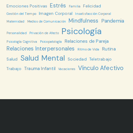
Estrés
Emociones Positivas
Felicidad
Familia
Imagen Corporal
Gestión del Tiempo
Insatisfacción Corporal
Mindfulness
Pandemia
Maternidad
Medios de Comunicación
Psicología
Personalidad
Privación de Afecto
Relaciones de Pareja
Psicología Cognitiva
Psicopatología
Relaciones Interpersonales
Rutina
Ritmo de Vida
Salud Mental
Salud
Sociedad
Teletrabajo
Vínculo Afectivo
Trauma Infantil
Trabajo
Vacaciones