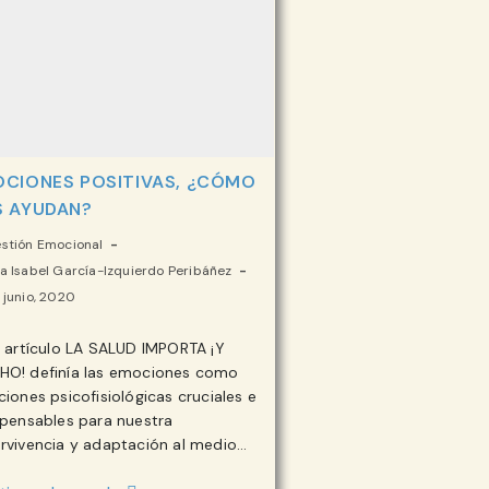
CIONES POSITIVAS, ¿CÓMO
 AYUDAN?
goría
stión Emocional
r
a Isabel García-Izquierdo Peribáñez
icación
 junio, 2020
ada:
ada:
l artículo LA SALUD IMPORTA ¡Y
ada:
O! definía las emociones como
ciones psicofisiológicas cruciales e
spensables para nuestra
rvivencia y adaptación al medio…