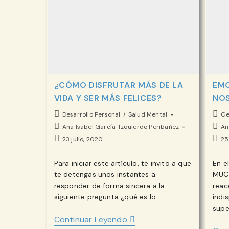
¿CÓMO DISFRUTAR MÁS DE LA
EMO
VIDA Y SER MÁS FELICES?
NOS
Categoría
Cate
Desarrollo Personal
/
Salud Mental
Ge
de
de
Autor
Auto
Ana Isabel García-Izquierdo Peribáñez
An
la
la
de
de
Publicación
Publ
23 julio, 2020
25
entrada:
entr
la
la
de
de
entrada:
entr
la
la
Para iniciar este artículo, te invito a que
En e
entrada:
entr
te detengas unos instantes a
MUCH
responder de forma sincera a la
reac
siguiente pregunta ¿qué es lo…
indi
supe
¿CÓMO
Continuar Leyendo
DISFRUTAR