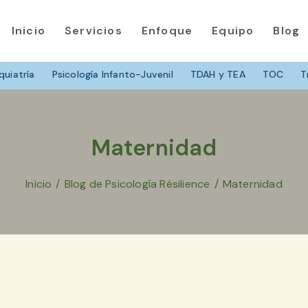
Inicio
Servicios
Enfoque
Equipo
Blog
quiatría
Psicología Infanto-Juvenil
TDAH y TEA
TOC
T
Maternidad
Inicio
/
Blog de Psicología Résilience
/
Maternidad