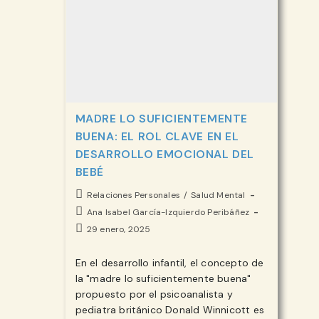
MADRE LO SUFICIENTEMENTE
BUENA: EL ROL CLAVE EN EL
DESARROLLO EMOCIONAL DEL
BEBÉ
Categoría
Relaciones Personales
/
Salud Mental
de
Autor
Ana Isabel García-Izquierdo Peribáñez
la
de
Publicación
29 enero, 2025
entrada:
la
de
entrada:
la
En el desarrollo infantil, el concepto de
entrada:
la "madre lo suficientemente buena"
propuesto por el psicoanalista y
pediatra británico Donald Winnicott es