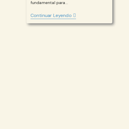
fundamental para…
MADRE
Continuar Leyendo
LO
SUFICIENTEMENTE
BUENA:
EL
ROL
CLAVE
EN
EL
DESARROLLO
EMOCIONAL
DEL
BEBÉ