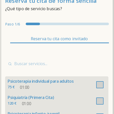
Reserva tu cita de forma sencilla
¿Qué tipo de servicio buscas?
Paso
1/6
services
attendant
date
details
summary
thankyou
Reserva tu cita como invitado
Psicoterapia individual para adultos
75 €
01:00
Psiquiatría (Primera Cita)
120 €
01:00
Psicoterapia infanto-juvenil