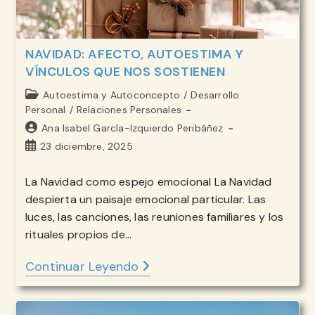
NAVIDAD: AFECTO, AUTOESTIMA Y
VÍNCULOS QUE NOS SOSTIENEN
Categoría
Autoestima y Autoconcepto
/
Desarrollo
de
Personal
/
Relaciones Personales
la
Autor
Ana Isabel García-Izquierdo Peribáñez
entrada:
de
Publicación
23 diciembre, 2025
la
de
entrada:
la
La Navidad como espejo emocional La Navidad
entrada:
despierta un paisaje emocional particular. Las
luces, las canciones, las reuniones familiares y los
rituales propios de…
Continuar Leyendo
NAVIDAD:
AFECTO,
AUTOESTIMA
Y
VÍNCULOS