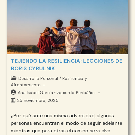
QUE
NOS
SOSTIENEN
TEJIENDO LA RESILIENCIA: LECCIONES DE
BORIS CYRULNIK
Categoría
Desarrollo Personal
/
Resiliencia y
de
Afrontamiento
la
Autor
Ana Isabel García-Izquierdo Peribáñez
entrada:
de
Publicación
25 noviembre, 2025
la
de
entrada:
la
¿Por qué ante una misma adversidad, algunas
entrada:
personas encuentran el modo de seguir adelante
mientras que para otras el camino se vuelve