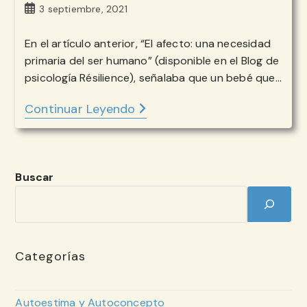
la
de
Publicación
3 septiembre, 2021
entrada:
la
de
entrada:
la
En el artículo anterior, “El afecto: una necesidad
entrada:
primaria del ser humano” (disponible en el Blog de
psicología Résilience), señalaba que un bebé que…
Continuar Leyendo
¿CUÁLES
SON
LAS
CONSECUENCIAS
DE
LA
PRIVACIÓN
Buscar
DE
AFECTO
EN
NUESTRA
MÁS
TEMPRANA
EDAD?
Categorías
Autoestima y Autoconcepto