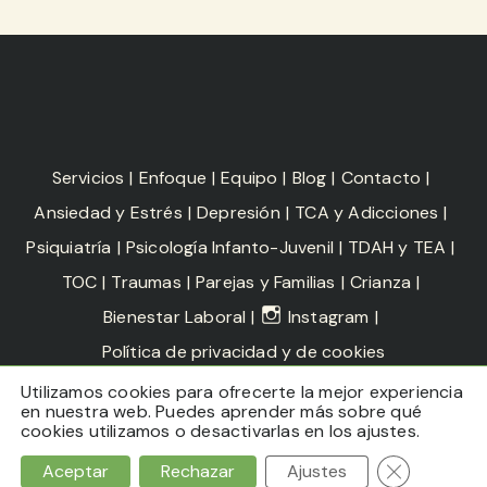
Servicios
Enfoque
Equipo
Blog
Contacto
Ansiedad y Estrés
Depresión
TCA y Adicciones
Psiquiatría
Psicología Infanto-Juvenil
TDAH y TEA
TOC
Traumas
Parejas y Familias
Crianza
Bienestar Laboral
Instagram
Política de privacidad y de cookies
Utilizamos cookies para ofrecerte la mejor experiencia
Copyright Ana Isabel García-Izquierdo Peribáñez -
en nuestra web. Puedes aprender más sobre qué
Psicóloga y psicoterapeuta en Denia
cookies utilizamos o desactivarlas en los ajustes.
Cerrar el ba
Aceptar
Rechazar
Ajustes