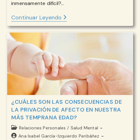
inmensamente difícil?…
Continuar Leyendo
TEJIENDO
LA
RESILIENCIA:
LECCIONES
DE
BORIS
CYRULNIK
¿CUÁLES SON LAS CONSECUENCIAS DE
LA PRIVACIÓN DE AFECTO EN NUESTRA
MÁS TEMPRANA EDAD?
Categoría
Relaciones Personales
/
Salud Mental
de
Autor
Ana Isabel García-Izquierdo Peribáñez