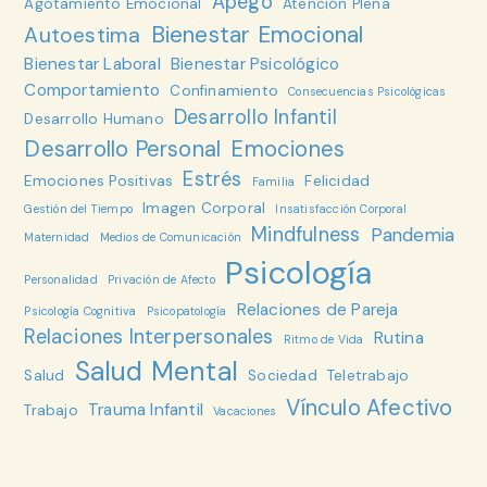
Apego
Agotamiento Emocional
Atención Plena
Bienestar Emocional
Autoestima
Bienestar Laboral
Bienestar Psicológico
Comportamiento
Confinamiento
Consecuencias Psicológicas
Desarrollo Infantil
Desarrollo Humano
Desarrollo Personal
Emociones
Estrés
Emociones Positivas
Felicidad
Familia
Imagen Corporal
Gestión del Tiempo
Insatisfacción Corporal
Mindfulness
Pandemia
Maternidad
Medios de Comunicación
Psicología
Personalidad
Privación de Afecto
Relaciones de Pareja
Psicología Cognitiva
Psicopatología
Relaciones Interpersonales
Rutina
Ritmo de Vida
Salud Mental
Salud
Sociedad
Teletrabajo
Vínculo Afectivo
Trauma Infantil
Trabajo
Vacaciones