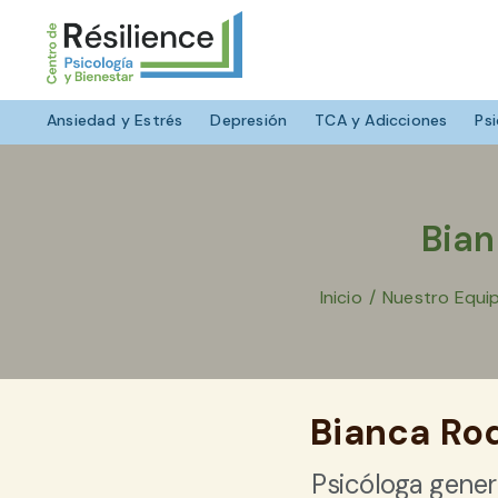
Ansiedad y Estrés
Depresión
TCA y Adicciones
Psi
Bian
Inicio
/
Nuestro Equip
Bianca Ro
Psicóloga genera