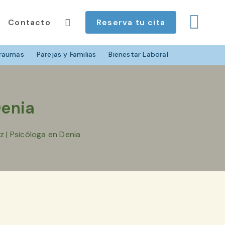
Contacto
Reserva tu cita
raumas
Parejas y Familias
Bienestar Laboral
Denia
z | Psicóloga en Denia