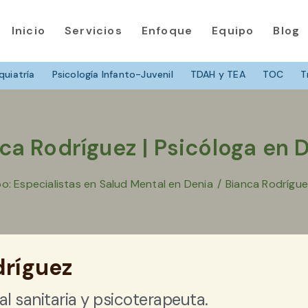
Inicio
Servicios
Enfoque
Equipo
Blog
quiatría
Psicología Infanto-Juvenil
TDAH y TEA
TOC
T
ca Rodríguez | Psicóloga en 
o: Especialistas en Salud Mental en Denia
/
Bianca Rodrígue
dríguez
l sanitaria y psicoterapeuta.