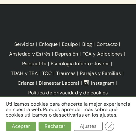
Servicios
Enfoque
Equipo
Blog
Contacto
Ansiedad y Estrés
Depresión
TCA y Adicciones
Psiquiatría
Psicología Infanto-Juvenil
TDAH y TEA
TOC
Traumas
Parejas y Familias
Crianza
Bienestar Laboral
Instagram
Política de privacidad y de cookies
Utilizamos cookies para ofrecerte la mejor experiencia
Copyright Ana Isabel García-Izquierdo Peribáñez -
en nuestra web. Puedes aprender más sobre qué
Psicóloga y psicoterapeuta en Denia
cookies utilizamos o desactivarlas en los ajustes.
Cerrar el ba
Aceptar
Rechazar
Ajustes